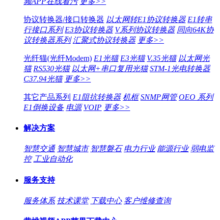
频APP在线看污
更多>>
协议转换器/接口转换器
以太网转E1协议转换器
E1转串
行接口系列
E3协议转换器
V系列协议转换器
同向64K协
议转换器系列
汇聚式协议转换器
更多>>
光纤猫(光纤Modem)
E1光猫
E3光猫
V.35光猫
以太网光
猫
RS530光猫
以太网+串口复用光猫
STM-1光电转换器
C37.94光猫
更多>>
其它产品系列
E1阻抗转换器
机框
SNMP网管
OEO 系列
E1倒换设备
电源
VOIP
更多>>
解决方案
智慧交通
智慧城市
智慧磐石
电力行业
能源行业
弱电监
控
工业自动化
服务支持
服务体系
技术课堂
下载中心
客户维修查询