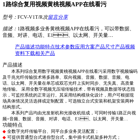
1路综合复用视频黄桃视频APP在线看污
型号：
FCV-V1T/R
次
留言
分享
描述：
1路视频多业务黄桃视频APP在线看污，可以带数据、
音频、对讲、电话、E1、以太网、开关量…
产品描述
功能特点
技术参数
应用方案
产品尺寸
产品视频
资料下载
相关产品
产品描述
本系列综合复用数字视频黄桃视频APP在线看污采用数字视频编码
及千兆光纤传输技术将多路单、双向视频、音频、数据、音频、电
话、以太网、开关量在单芯或双芯光纤上实时同步、无失真、高质量
地传输。 采用全数字视频无压缩传输技术，带有视频及数据等状态指
示，可监控系统的正常运行。其采用结构模块化设计，用户可根据现
场具体情况灵活选择或定制配置，可选独立台式安装和机架安装两种
结构形式。
本系列产品均由光发射机和光接收机组成，可同时传输1路正向视
频+音频、数据、音频、对讲、电话、E1、以太网、开关量…
功能特点
◆
全数字光纤传输平台、同平台多业务灵活配置；
◆
可提供普通型台式迷你型台式，集中插卡式机架多种方式；