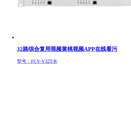
32路综合复用视频黄桃视频APP在线看污
型号：FCV-V32T/R