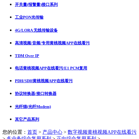
开关量(报警量)接口系列
工业PON光传输
4G/LORA 无线传输设备
高清视频/音频/专用黄桃视频APP在线看污
TDM Over IP
电话黄桃视频APP在线看污/E1 PCM复用
PDH/SDH黄桃视频APP在线看污
协议转换器/接口转换器
光纤猫(光纤Modem)
其它产品系列
您的位置：
首页
>
产品中心
>
数字视频黄桃视频APP在线看污
>
多业务综合复用系列
>
正向综合复用系列
>