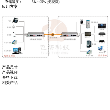
存储湿度： 5%~ 95% (无凝露)
应用方案
产品尺寸
产品视频
资料下载
相关产品