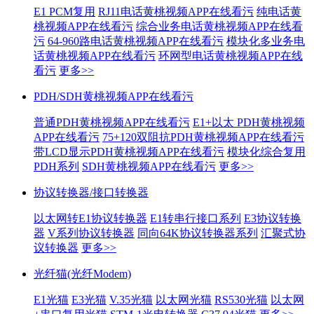
E1 PCM复用
RJ11电话黄桃视频APP在线看污
纯电话黄
桃视频APP在线看污
综合业务电话黄桃视频APP在线看
污
64-960路电话黄桃视频APP在线看污
模块化多业务电
话黄桃视频APP在线看污
环网型电话黄桃视频APP在线
看污
更多>>
PDH/SDH黄桃视频APP在线看污
普通PDH黄桃视频APP在线看污
E1+以太 PDH黄桃视频
APP在线看污
75+120双阻抗PDH黄桃视频APP在线看污
带LCD显示PDH黄桃视频APP在线看污
模块化综合复用
PDH系列
SDH黄桃视频APP在线看污
更多>>
协议转换器/接口转换器
以太网转E1协议转换器
E1转串行接口系列
E3协议转换
器
V系列协议转换器
同向64K协议转换器系列
汇聚式协
议转换器
更多>>
光纤猫(光纤Modem)
E1光猫
E3光猫
V.35光猫
以太网光猫
RS530光猫
以太网