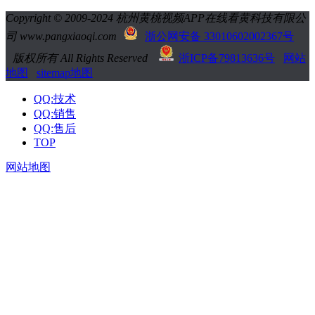
Copyright © 2009-2024 杭州黄桃视频APP在线看黄科技有限公
司 www.pangxiaoqi.com
浙公网安备 33010602002367号
版权所有 All Rights Reserved
浙ICP备79813636号
网站
地图
sitemap地图
QQ:技术
QQ:销售
QQ:售后
TOP
网站地图