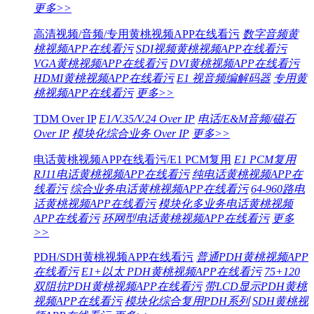
更多>>
高清视频/音频/专用黄桃视频APP在线看污
数字音频黄
桃视频APP在线看污
SDI视频黄桃视频APP在线看污
VGA黄桃视频APP在线看污
DVI黄桃视频APP在线看污
HDMI黄桃视频APP在线看污
E1 视音频编解码器
专用黄
桃视频APP在线看污
更多>>
TDM Over IP
E1/V.35/V.24 Over IP
电话/E&M音频/磁石
Over IP
模块化综合业务 Over IP
更多>>
电话黄桃视频APP在线看污/E1 PCM复用
E1 PCM复用
RJ11电话黄桃视频APP在线看污
纯电话黄桃视频APP在
线看污
综合业务电话黄桃视频APP在线看污
64-960路电
话黄桃视频APP在线看污
模块化多业务电话黄桃视频
APP在线看污
环网型电话黄桃视频APP在线看污
更多
>>
PDH/SDH黄桃视频APP在线看污
普通PDH黄桃视频APP
在线看污
E1+以太 PDH黄桃视频APP在线看污
75+120
双阻抗PDH黄桃视频APP在线看污
带LCD显示PDH黄桃
视频APP在线看污
模块化综合复用PDH系列
SDH黄桃视