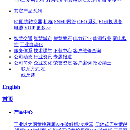
+串口复用光猫
STM-1光电转换器
C37.94光猫
更多>>
其它产品系列
E1阻抗转换器
机框
SNMP网管
OEO 系列
E1倒换设备
电源
VOIP
更多>>
智慧交通
智慧城市
智慧磐石
电力行业
能源行业
弱电监
控
工业自动化
服务体系
技术课堂
下载中心
客户维修查询
公司动态
行业资讯
专题报道
公司简介
企业文化
荣誉资质
客户案例
招贤纳士
联系方式
在
线反馈
English
首页
产品中心
工业以太网黄桃视频APP破解版/收发器
导轨式工业黄桃